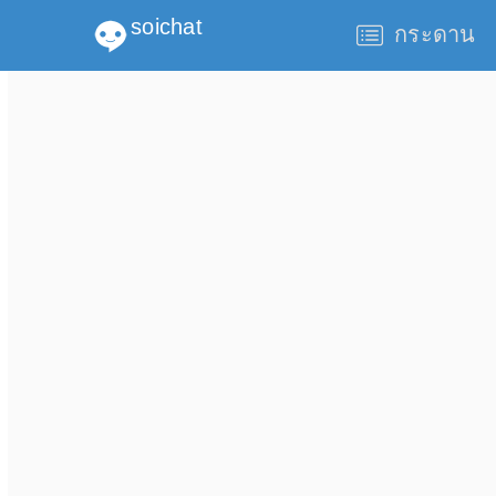
soichat
กระดาน