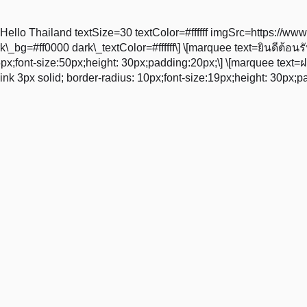
Hello Thailand textSize=30 textColor=#ffffff imgSrc=https://w
\_bg=#ff0000 dark\_textColor=#ffffff\] \[marquee text=ยินดีต้อนร
s: 5px;font-size:50px;height: 30px;padding:20px;\] \[marquee t
ink 3px solid; border-radius: 10px;font-size:19px;height: 30px;p