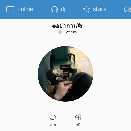
online
dj
stars
♣️อย่ากวน👣
1 weeks
chat
gift