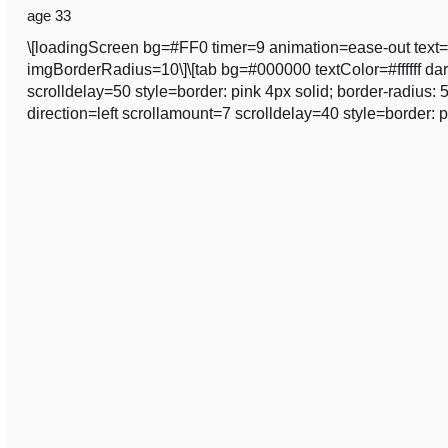
age 33
\[loadingScreen bg=#FF0 timer=9 animation=ease-out text=
imgBorderRadius=10\]\[tab bg=#000000 textColor=#ffffff dark
scrolldelay=50 style=border: pink 4px solid; border-radiu
direction=left scrollamount=7 scrolldelay=40 style=border: p