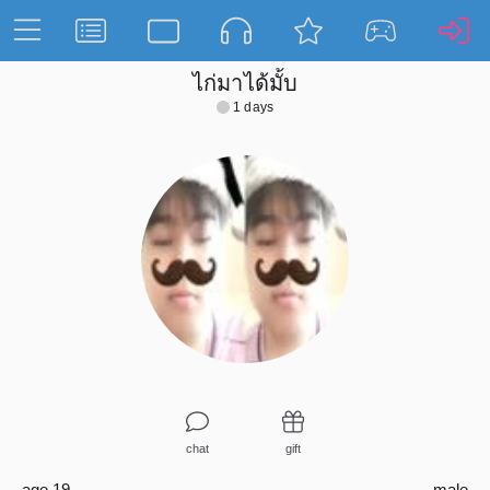
ไก่มาได้มั้บ
1 days
chat
gift
age 19
male