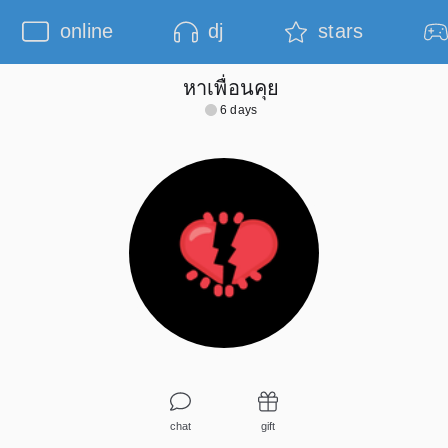
online
dj
stars
หาเพื่อนคุย
6 days
chat
gift