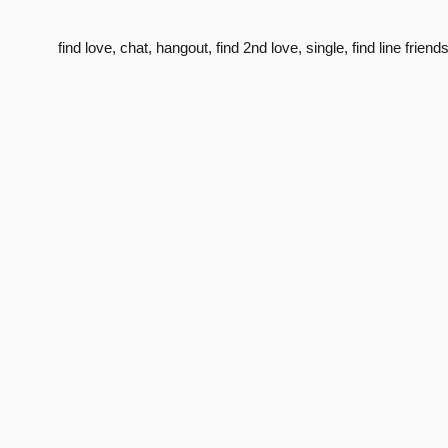
find love
,
chat
,
hangout
,
find 2nd love
,
single
,
find line friend