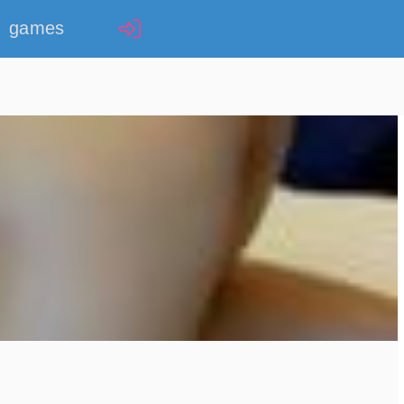
games