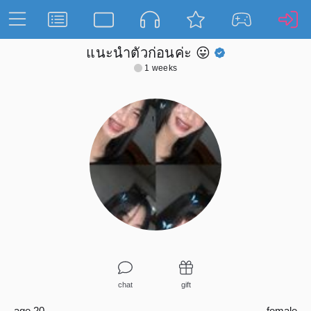
แนะนำตัวก่อนค่ะ 😛
1 weeks
chat
gift
age 20
female