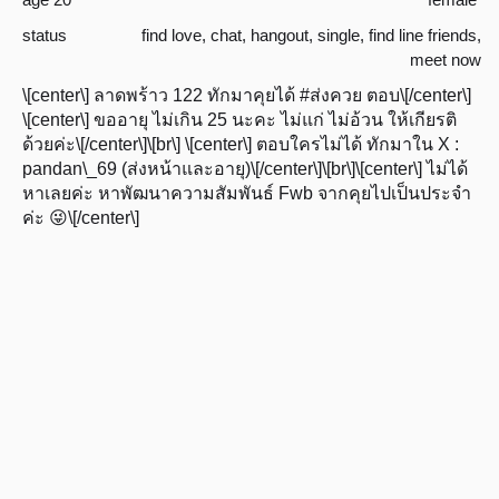
status
find love
,
chat
,
hangout
,
single
,
find line friends
,
meet now
\[center\] ลาดพร้าว 122 ทักมาคุยได้ #ส่งควย ตอบ\[/center\]
\[center\] ขออายุ ไม่เกิน 25 นะคะ ไม่แก่ ไม่อ้วน ให้เกียรติ
ด้วยค่ะ\[/center\]\[br\] \[center\] ตอบใครไม่ได้ ทักมาใน X :
pandan\_69 (ส่งหน้าและอายุ)\[/center\]\[br\]\[center\] ไม่ได้
หาเลยค่ะ หาพัฒนาความสัมพันธ์ Fwb จากคุยไปเป็นประจำ
ค่ะ 😜\[/center\]