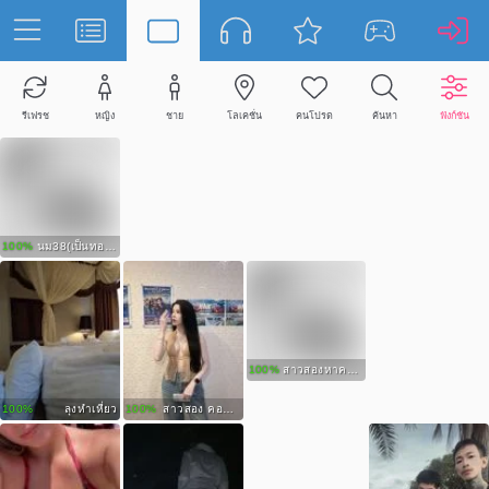
รีเฟรช
หญิง
ชาย
โลเคชั่น
คนโปรด
ค้นหา
ฟังก์ชัน
100%
Skyyyyy
100%
JS
100%
𝗧-𝗥𝗔𝗫 🦖
100%
นม38(เป็นทอมคะ)อ่านโปรไฟล์ด้วย
100%
Nittaya
100%
สาวสองหาคนคุย
100%
ลุงหำเหี่ยว
100%
สาวสอง คอลไลน์กัน ❄️
100%
💮ช่างสัก กทมหาแฟน💮