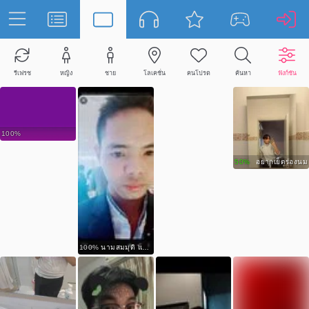
รีเฟรช
หญิง
ชาย
โลเคชั่น
คนโปรด
ค้นหา
ฟังก์ชัน
50%
ใครที่ล้อผมระวังโดนแฮ็กนะคร้าบ
100%
50%
อยากเย็ดร่องนม
100%
นามสมมุติ แค่คุย