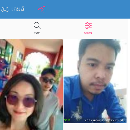
เกมส์
ค้นหา
ฟังก์ชัน
50%
หาสาวอวบๆอ้วนๆแชทเง่นๆคับ