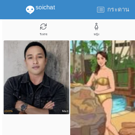
soichat
กระดาน
รีเฟรช
หญิง
100%
Mart