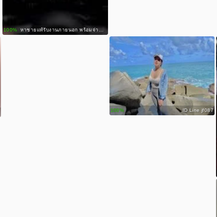
100%
หาชายแท้รับงานภายนอก พร้อมจ่าย (เกย์)
100%
˖🪐.𖥔 ݁݁݁݁݁݁݁݁݁݁݁݁݁݁݁݁݁݁݁݁݁݁݁݁݁݁݁݁݁݁݁݁݁݁݁݁݁݁݁݁݁݁݁݁݁݁݁݁݁݁݁݁݁݁݁݁݁݁݁݁݁݁݁݁݁݁݁݁݁݁݁݁݁݁݁݁݁݁݁݁݁݁݁݁݁݁݁݁݁݁݁݁݁݁݁݁݁݁݁݁݁݁݁݁݁݁݁݁݁݁݁݁݁݁݁݁݁݁݁݁݁݁݁݁݁݁݁݁݁݁݁݁݁݁݁݁݁݁݁݁݁݁݁݁݁݁݁݁݁݁หยิ่งนะ ไหวเหรอ
100%
ID Line jf087
100%
หาเพื่อนกินชาบู
100%
สาว2ใจดี