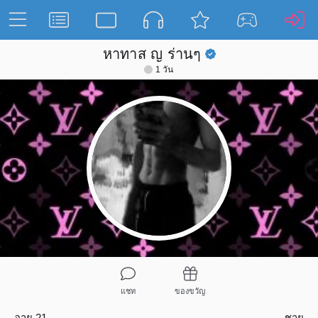
หาทาส ญ ร่านๆ
1 วัน
แชท
ของขวัญ
อายุ 21
ชาย