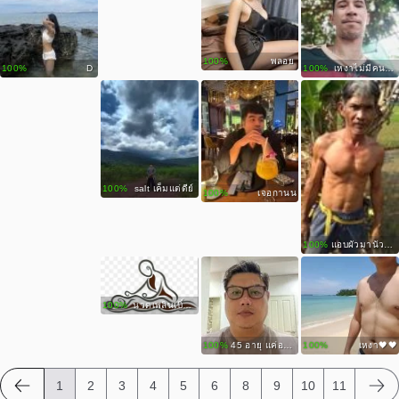
100%
พลอย
100%
D
100%
เหงาไม่มีคนคุย
100%
Aum สาวสอง
100%
salt เค็มแต่ดีย์
100%
เจอกานน
100%
แอบผัวมานัวกับลุงสิ
100%
ชายแท้
100%
นวดเพลินเบิ์รนฟินลิ้นเทพ
100%
45 อายุ แค่อยากเป็นคนที่ถูกเย่ๆ
100%
เหงา🖤🖤
1
2
3
4
5
6
8
9
10
11