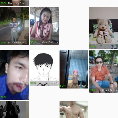
50%
พิษณุโลก รับงาน สาวอวบอ้วน
50%
🪼
50%
จันทบุรีทักมา
50%
มาหาหน่อยคลอง2ลำลูกกา
50%
ช
50%
เหงาหำ
50%
明るさ.
50%
ดีไม่ห่างเหิน
50%
...
50%
MN
50%
❁ ℳ𝑒𝓌𝓂𝑒𝓌 ✿ ॱଳ͘ ᶻ ʚìɞ ◡̈ ᴺᵒ ᶜʰᵃᵗ