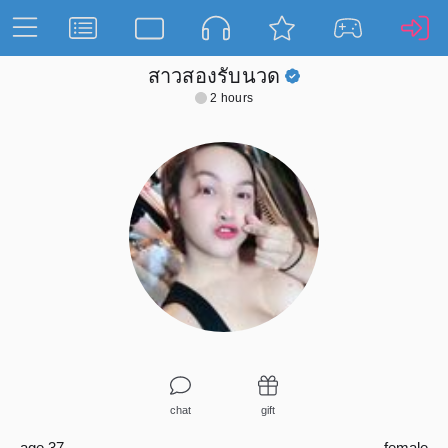
สาวสองรับนวด
2 hours
chat
gift
age 37
female