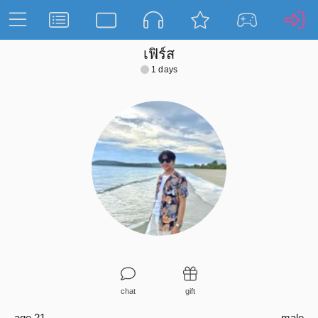
เฟิร์ส
1 days
chat
gift
age 21
male