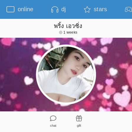
online
dj
stars
พริ้ง เอวซิ่ง
1 weeks
chat
gift