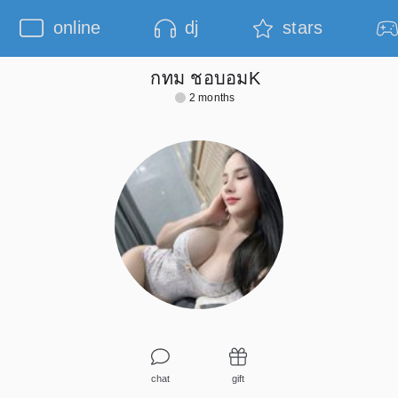
online
dj
stars
กทม ชอบอมK
2 months
chat
gift