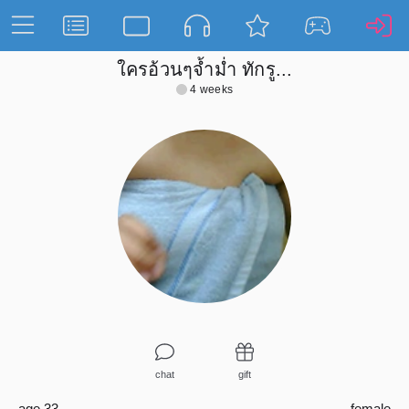
ใครอ้วนๆจ้ำม่ำ ทักรู...
4 weeks
chat
gift
age 33
female